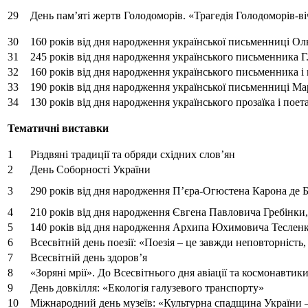
29
День пам’яті жертв Голодоморів. «Трагедія Голодоморів-ві
30
160 років від дня народження української письменниці Ол
31
245 років від дня народження українського письменника Г
32
160 років від дня народження українського письменника і 
33
190 років від дня народження української письменниці М
34
130 років від дня народження українського прозаїка і по
Тематичні виставки
1
Різдвяні традиції та обряди східних слов’ян
2
День Соборності України
3
290 років від дня народження П’єра-Огюстена Карона де 
4
210 років від дня народження Євгена Павловича Гребінки, 
5
140 років від дня народження Архипа Юхимовича Тесленка
6
Всесвітній день поезії: «Поезія – це завжди неповторність
7
Всесвітній день здоров’я
8
«Зоряні мрії». До Всесвітнього дня авіації та космонавтик
9
День довкілля: «Екологія галузевого транспорту»
10
Міжнародний день музеїв: «Культурна спадщина України –