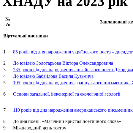
ХНАДУ на 2023 рік
№
Заплановані за
з/п
Віртуальні виставки
1
85 років від дня народження українського поета – дисиден
2
До ювілею Золотарьова Віктора Олександровича
3
235 років від дня народження англійського поета Джордж
4
До ювілею Бабайлова Василя Кузьмича
5
195 років від дня народження французького письменника
6
Основи загальної, інженерної та екологічної геології
7
110 років від дня народження американського письменника
8
До дня поезії. «Магічний кристал поетичного слова»
9
Міжнародний день театру