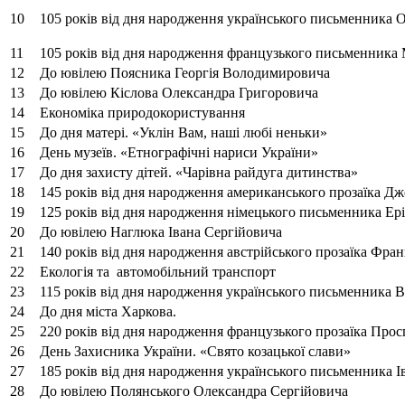
10
105 років від дня народження українського письменника О
11
105 років від дня народження французького письменника
12
До ювілею Поясника Георгія Володимировича
13
До ювілею Кіслова Олександра Григоровича
14
Економіка природокористування
15
До дня матері. «Уклін Вам, наші любі неньки»
16
День музеїв. «Етнографічні нариси України»
17
До дня захисту дітей. «Чарівна райдуга дитинства»
18
145 років від дня народження американського прозаїка Д
19
125 років від дня народження німецького письменника Ер
20
До ювілею Наглюка Івана Сергійовича
21
140 років від дня народження австрійського прозаїка Фра
22
Екологія та автомобільний транспорт
23
115 років від дня народження українського письменника В
24
До дня міста Харкова.
25
220 років від дня народження французького прозаїка Про
26
День Захисника України. «Свято козацької слави»
27
185 років від дня народження українського письменника І
28
До ювілею Полянського Олександра Сергійовича