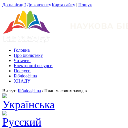
До навігації
.
До контенту
.
Карта сайту
|
Пошук
Головна
Про бібліотеку
Читачеві
Електронні ресурси
Послуги
Бібліоафіша
ХНАДУ
Ви тут:
Бібліоафіша
/ План масових заходів