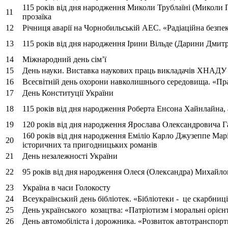
115 років від дня народження Миколи Трублаїні (Миколи 
11
прозаїка
12
Річниця аварії на Чорнобильській АЕС. «Радіаційна безпе
13
115 років від дня народження Ірини Вільде (Дарини Дмитр
14
Міжнародний день сім’ї
15
День науки. Виставка наукових праць викладачів ХНАДУ
16
Всесвітній день охорони навколишнього середовища. «Пра
17
День Конституції України
18
115 років від дня народження Роберта Енсона Хайнлайна, 
19
120 років від дня народження Ярослава Олександровича Га
160 років від дня народження Еміліо Карло Джузеппе Марія
20
історичних та пригодницьких романів
21
День незалежності України
22
95 років від дня народження Олеся (Олександра) Михайло
23
Україна в часи Голокосту
24
Всеукраїнський день бібліотек. «Бібліотеки - це скарбниці
25
День українського козацтва: «Патріотизм і моральні орієн
26
День автомобіліста і дорожника. «Розвиток автотранспор