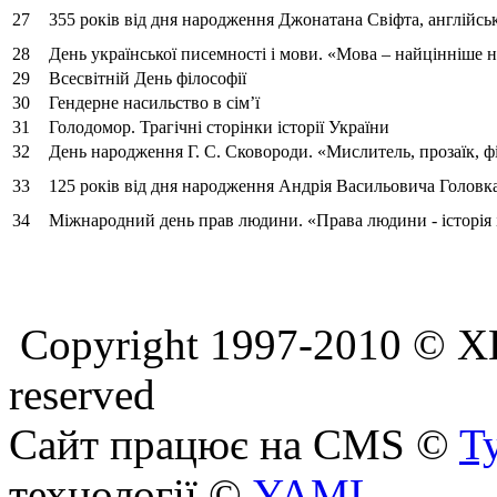
27
355 років від дня народження Джонатана Свіфта, англійськ
28
День української писемності і мови. «Мова – найцінніше н
29
Всесвітній День філософії
30
Гендерне насильство в сім’ї
31
Голодомор. Трагічні сторінки історії України
32
День народження Г. С. Сковороди. «Мислитель, прозаїк, ф
33
125 років від дня народження Андрія Васильовича Головка
34
Міжнародний день прав людини. «Права людини - історія і
Copyright 1997-2010 © Х
reserved
Сайт працює на CMS ©
T
технології ©
YAML
.